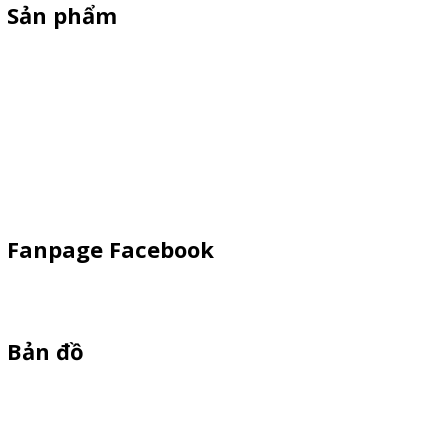
Sản phẩm
Standee Mô Hình
Standee Khung Sắt
Booth Sampling
Dù Cầm Tay
Dù Ngoài Trời
Fanpage Facebook
Bản đồ