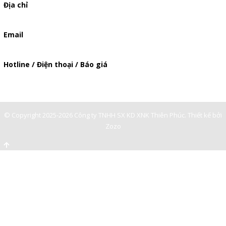
Địa chỉ
506/37 Lạc Long Quân, Phường 5, Quận 11, TP.HCM
Email
baogia.thienphuc@gmail.com
Hotline / Điện thoại / Báo giá
0947893139
-
© Copyright 2025-2026 Công ty TNHH SX KD XNK Thiên Phúc.
Thiết kế bởi
Zozo