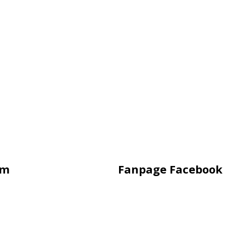
ẩm
Fanpage Facebook
 Hình
ung Sắt
ling