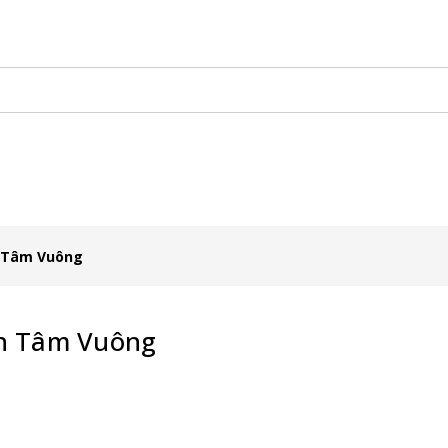
hủ
Sản Xuất Ô Dù
Vật Phẩm Quảng Cáo
Tuyển dụng
 Tâm Vuông
h Tâm Vuông