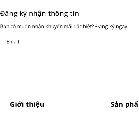
Đăng ký nhận thông tin
Bạn có muốn nhận khuyến mãi đặc biệt? Đăng ký ngay
Giới thiệu
Sản ph
Thiên Phúc chuyên sản xuất dù quảng
Standee Mô
cáo ngoài trời, dù cầm tay quà tặng,
Standee Kh
standee quảng cáo,booth sampling,
Booth Samp