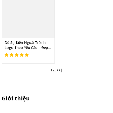
Dù Sự Kiện Ngoài Trời In
Logo Theo Yêu Cầu – Đẹp
Bền,Che Nắng Tốt,Giao
Nhanh,Giá Tận Xưởng
1
2
3
>
>|
Giới thiệu
Thiên Phúc chuyên sản xuất dù quảng cáo ngoài trời, dù cầm tay