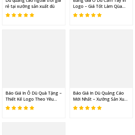
Dù quảng cáo ngoài trời giá
Bảng Giá Ô Dù Cầm Tay In
rẻ tại xưởng sản xuất dù
Logo – Giá Tốt Làm Qùa
Tặng Sự Kiện, In Theo Yêu
Cầu, Chỉ Từ 70K
Báo Giá In Ô Dù Quà Tặng –
Báo Giá In Dù Quảng Cáo
Thiết Kế Logo Theo Yêu
Mới Nhất – Xưởng Sản Xuất
Cầu, Giao Nhanh Toàn
Trực Tiếp, Thiết Kế Theo
Quốc, Giá Tốt Từ 80K
Yêu Cầu