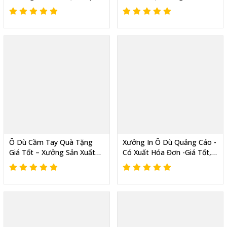
Tại Xưởng – Giá Chỉ từ 400k
-Nhận In Logo, Giao Nhanh
- Có Xuất VAT
Ô Dù Cầm Tay Quà Tặng
Xưởng In Ô Dù Quảng Cáo -
Giá Tốt – Xưởng Sản Xuất
Có Xuất Hóa Đơn -Giá Tốt,
Trực Tiếp, Nhận Đơn Hàng
Nhận In Logo Theo Yêu Cầu
Sự Kiện