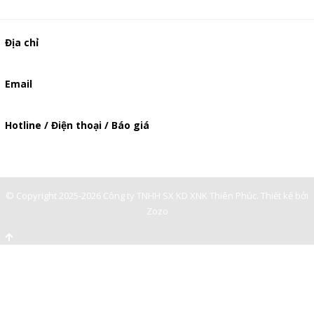
Địa chỉ
506/37 Lạc Long Quân, Phường 5, Quận 11, TP.HCM
Email
baogia.thienphuc@gmail.com
Hotline / Điện thoại / Báo giá
0947893139
-
© Copyright 2025-2026 Công ty TNHH SX KD XNK Thiên Phúc.
Thiết kế bởi
Zozo