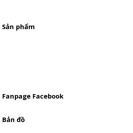
quà tặng, standee quảng cáo,booth sampling, quầy bán hàng gấp
gọn giá cạnh tranh
Sản phẩm
Standee Mô Hình
Standee Khung Sắt
Booth Sampling
Dù Cầm Tay
Dù Ngoài Trời
Fanpage Facebook
Bản đồ