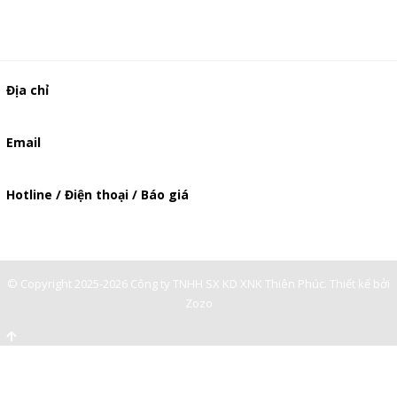
Địa chỉ
506/37 Lạc Long Quân, Phường 5, Quận 11, TP.HCM
Email
baogia.thienphuc@gmail.com
Hotline / Điện thoại / Báo giá
0947893139
-
© Copyright 2025-2026 Công ty TNHH SX KD XNK Thiên Phúc.
Thiết kế bởi
Zozo