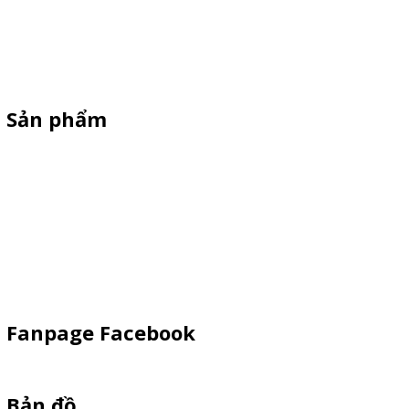
Thiên Phúc chuyên sản xuất dù quảng cáo ngoài trời, dù cầm tay
quà tặng, standee quảng cáo,booth sampling, quầy bán hàng gấp
gọn giá cạnh tranh
Sản phẩm
Standee Mô Hình
Standee Khung Sắt
Booth Sampling
Dù Cầm Tay
Dù Ngoài Trời
Fanpage Facebook
Bản đồ