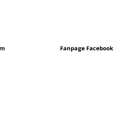
ẩm
Fanpage Facebook
 Hình
ung Sắt
ling
rời