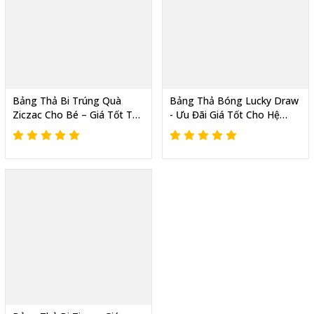
Bảng Thả Bi Trúng Quà
Bảng Thả Bóng Lucky Draw
Ziczac Cho Bé – Giá Tốt Từ
- Ưu Đãi Giá Tốt Cho Hệ
Xưởng Sản Xuất, Giao Toàn
Thống Cửa Hàng Làm Sự
Quốc
Kiện