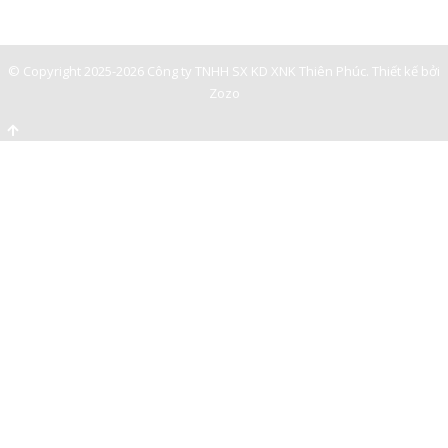
0947893139
-
© Copyright 2025-2026 Công ty TNHH SX KD XNK Thiên Phúc.
Thiết kế bởi
Zozo