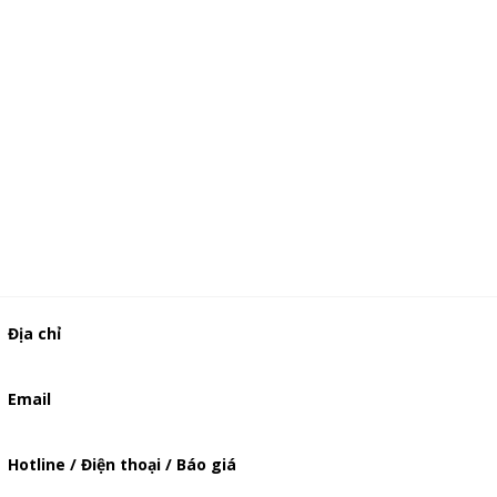
Địa chỉ
506/37 Lạc Long Quân, Phường 5, Quận 11, TP.HCM
Email
baogia.thienphuc@gmail.com
Hotline / Điện thoại / Báo giá