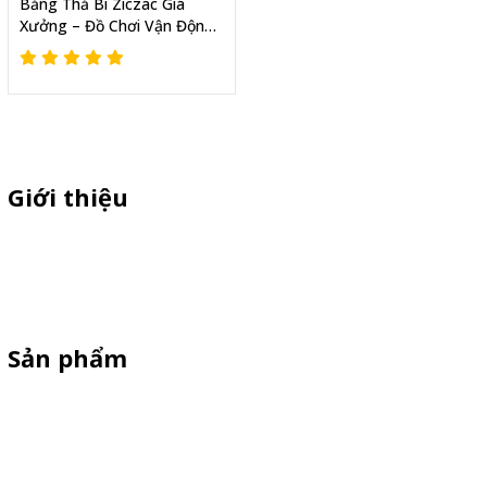
Bảng Thả Bi Ziczac Giá
Xưởng – Đồ Chơi Vận Động
Cho Trường Mầm Non
Giới thiệu
Thiên Phúc chuyên sản xuất dù quảng cáo ngoài trời, dù cầm tay
quà tặng, standee quảng cáo,booth sampling, quầy bán hàng gấp
gọn giá cạnh tranh
Sản phẩm
Standee Mô Hình
Standee Khung Sắt
Booth Sampling