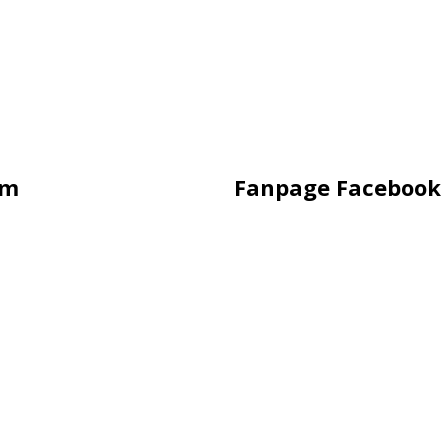
ẩm
Fanpage Facebook
 Hình
ung Sắt
ling
rời