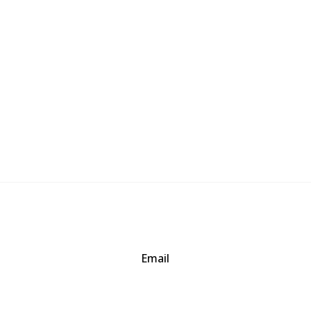
Email
baogia.thienphuc@gmail.com