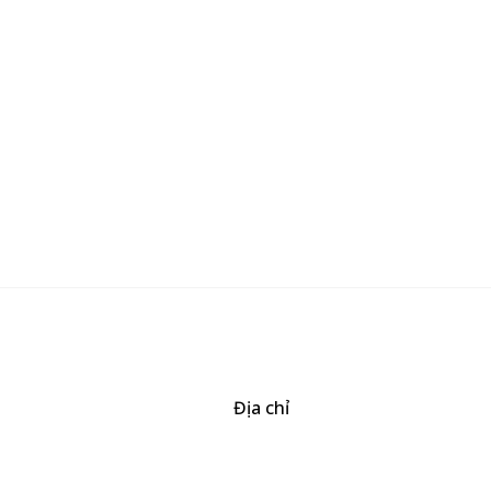
Địa chỉ
506/37 Lạc Long Quân, Phường 5, Quận 11, TP.HCM