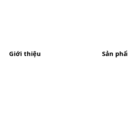
Giới thiệu
Sản ph
Thiên Phúc chuyên sản xuất dù quảng
Standee Mô
cáo ngoài trời, dù cầm tay quà tặng,
Standee Kh
standee quảng cáo,booth sampling,
Booth Samp
quầy bán hàng gấp gọn giá cạnh tranh
Dù Cầm Tay
Dù Ngoài T