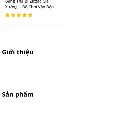
Bảng Thả Bi Ziczac Giá
Xưởng – Đồ Chơi Vận Động
Cho Trường Mầm Non
Giới thiệu
Thiên Phúc chuyên sản xuất dù quảng cáo ngoài trời, dù cầm tay
quà tặng, standee quảng cáo,booth sampling, quầy bán hàng gấp
gọn giá cạnh tranh
Sản phẩm
Standee Mô Hình
Standee Khung Sắt
Booth Sampling