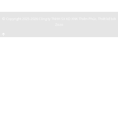
0947893139
-
© Copyright 2025-2026 Công ty TNHH SX KD XNK Thiên Phúc.
Thiết kế bởi
Zozo