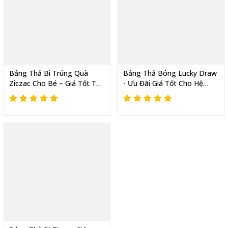
Bảng Thả Bi Trúng Quà
Bảng Thả Bóng Lucky Draw
Ziczac Cho Bé – Giá Tốt Từ
- Ưu Đãi Giá Tốt Cho Hệ
Xưởng Sản Xuất, Giao Toàn
Thống Cửa Hàng Làm Sự
Quốc
Kiện