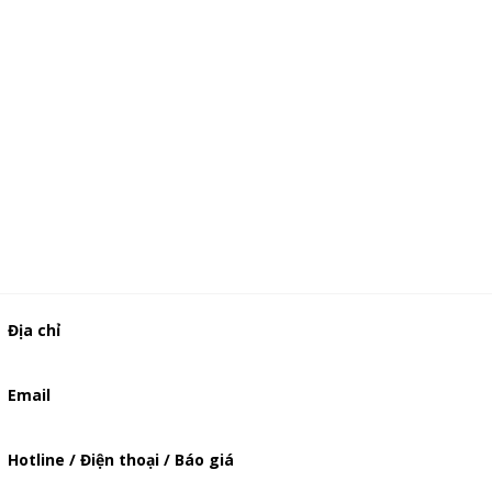
Địa chỉ
506/37 Lạc Long Quân, Phường 5, Quận 11, TP.HCM
Email
baogia.thienphuc@gmail.com
Hotline / Điện thoại / Báo giá