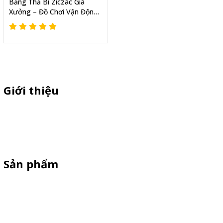
Bảng Thả Bi Ziczac Giá
Xưởng – Đồ Chơi Vận Động
Cho Trường Mầm Non
Giới thiệu
Thiên Phúc chuyên sản xuất dù quảng cáo ngoài trời, dù cầm tay
quà tặng, standee quảng cáo,booth sampling, quầy bán hàng gấp
gọn giá cạnh tranh
Sản phẩm
Standee Mô Hình
Standee Khung Sắt
Booth Sampling