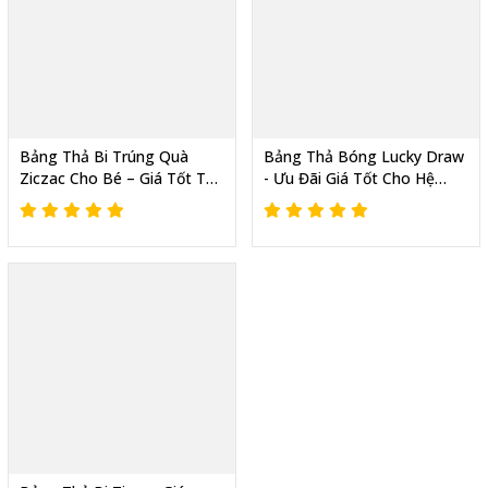
Bảng Thả Bi Trúng Quà
Bảng Thả Bóng Lucky Draw
Ziczac Cho Bé – Giá Tốt Từ
- Ưu Đãi Giá Tốt Cho Hệ
Xưởng Sản Xuất, Giao Toàn
Thống Cửa Hàng Làm Sự
Quốc
Kiện