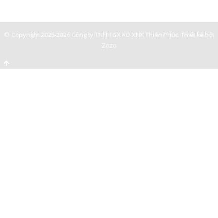
0947893139
-
© Copyright 2025-2026 Công ty TNHH SX KD XNK Thiên Phúc.
Thiết kế bởi
Zozo