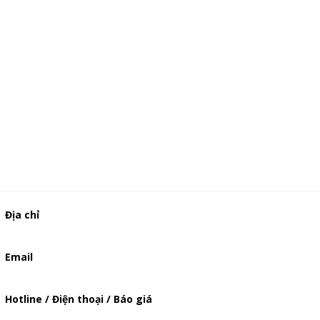
Địa chỉ
506/37 Lạc Long Quân, Phường 5, Quận 11, TP.HCM
Email
baogia.thienphuc@gmail.com
Hotline / Điện thoại / Báo giá