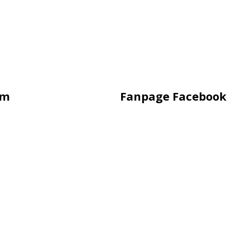
ẩm
Fanpage Facebook
 Hình
ung Sắt
ling
rời