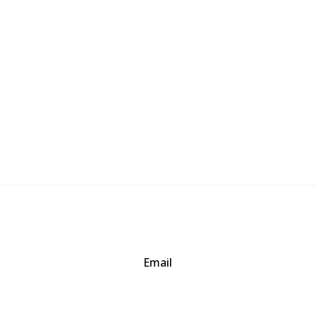
Email
baogia.thienphuc@gmail.com