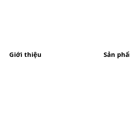
Giới thiệu
Sản ph
Thiên Phúc chuyên sản xuất dù quảng
Standee Mô
cáo ngoài trời, dù cầm tay quà tặng,
Standee Kh
standee quảng cáo,booth sampling,
Booth Samp
quầy bán hàng gấp gọn giá cạnh tranh
Dù Cầm Tay
Dù Ngoài T