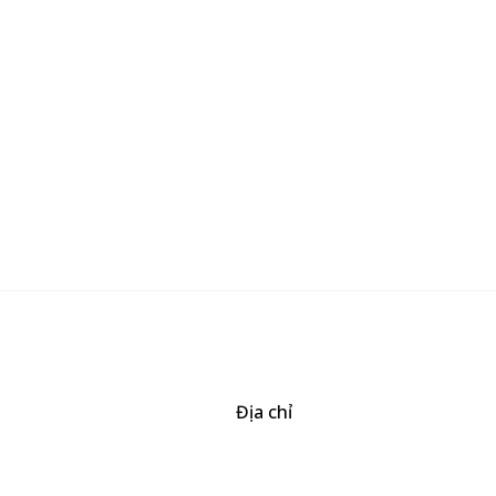
Địa chỉ
506/37 Lạc Long Quân, Phường 5, Quận 11, TP.HCM