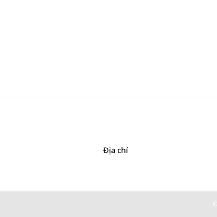
Địa chỉ
506/37 Lạc Long Quân, Phường 5, Quận 11, TP.HCM
©