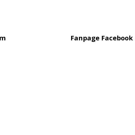
ẩm
Fanpage Facebook
 Hình
ung Sắt
ling
rời