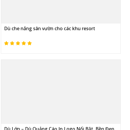
Dù che nắng sân vườn cho các khu resort
Dù Lớn – Dù Quảng Cáo In Logo Nổi Bật, Bền Đẹp,