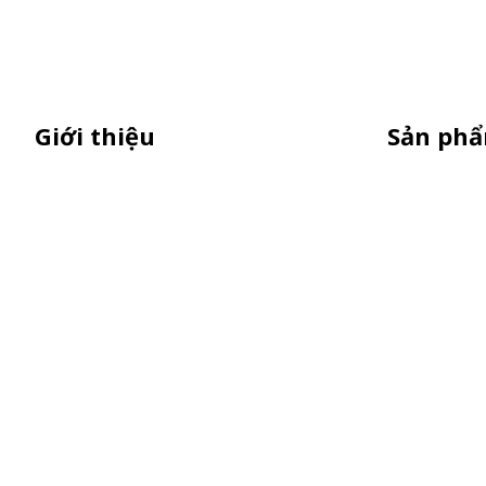
Giới thiệu
Sản ph
Thiên Phúc chuyên sản xuất dù quảng
Standee Mô
cáo ngoài trời, dù cầm tay quà tặng,
Standee Kh
standee quảng cáo,booth sampling,
Booth Samp
quầy bán hàng gấp gọn giá cạnh tranh
Dù Cầm Tay
Dù Ngoài T