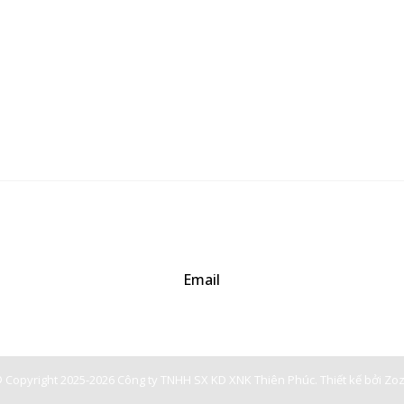
Email
baogia.thienphuc@gmail.com
 Copyright 2025-2026 Công ty TNHH SX KD XNK Thiên Phúc.
Thiết kế bởi
Zo