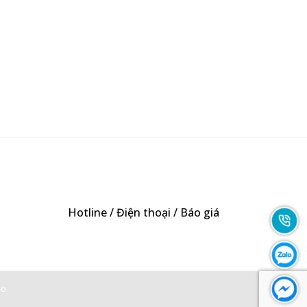
Hotline / Điện thoại / Báo giá
0947893139
-
zo