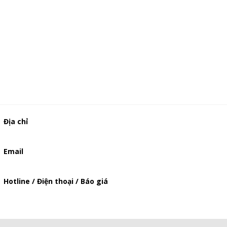
Địa chỉ
506/37 Lạc Long Quân, Phường 5, Quận 11, TP.HCM
Email
baogia.thienphuc@gmail.com
Hotline / Điện thoại / Báo giá
0947893139
-