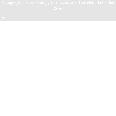
© Copyright 2025-2026 Công ty TNHH SX KD XNK Thiên Phúc.
Thiết kế bởi
Zozo