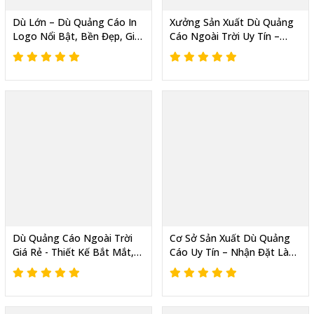
Dù Lớn – Dù Quảng Cáo In
Xưởng Sản Xuất Dù Quảng
Logo Nổi Bật, Bền Đẹp, Giá
Cáo Ngoài Trời Uy Tín –
Xưởng Tận Gốc
Thiết Kế Theo Yêu Cầu, Giá
Tốt
Dù Quảng Cáo Ngoài Trời
Cơ Sở Sản Xuất Dù Quảng
Giá Rẻ - Thiết Kế Bắt Mắt,
Cáo Uy Tín – Nhận Đặt Làm
In Logo Theo Yêu Cầu
Theo Yêu Cầu, Giao Hàng
Toàn Quốc