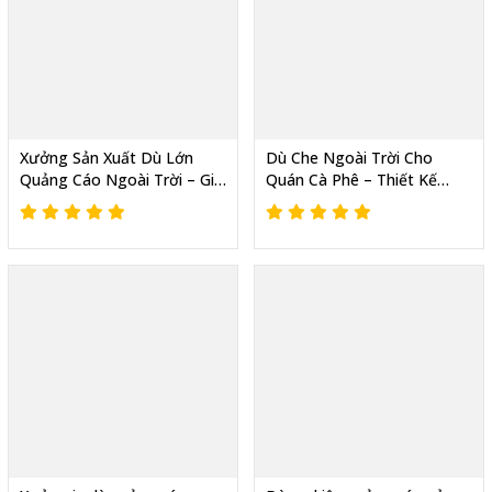
Xưởng Sản Xuất Dù Lớn
Dù Che Ngoài Trời Cho
Quảng Cáo Ngoài Trời – Giá
Quán Cà Phê – Thiết Kế
Gốc, In Logo Theo Yêu Cầu
Đẹp, Bền Chắc, Giá Tận
Xưởng