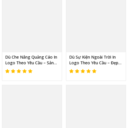
Dù Che Nắng Quảng Cáo In
Dù Sự Kiện Ngoài Trời In
Logo Theo Yêu Cầu – Sản
Logo Theo Yêu Cầu – Đẹp
Xuất Nhanh, Giá Tốt, Giao
Bền,Che Nắng Tốt,Giao
Hàng Toàn Quốc
Nhanh,Giá Tận Xưởng