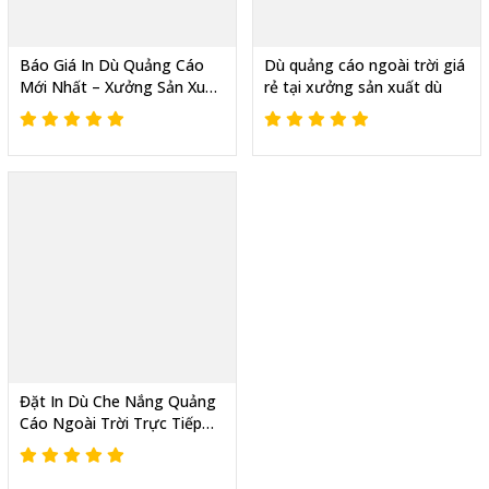
Báo Giá In Dù Quảng Cáo
Dù quảng cáo ngoài trời giá
Mới Nhất – Xưởng Sản Xuất
rẻ tại xưởng sản xuất dù
Trực Tiếp, Thiết Kế Theo
Yêu Cầu
Đặt In Dù Che Nắng Quảng
Cáo Ngoài Trời Trực Tiếp
Tại Xưởng – Giá Chỉ từ 400k
- Có Xuất VAT