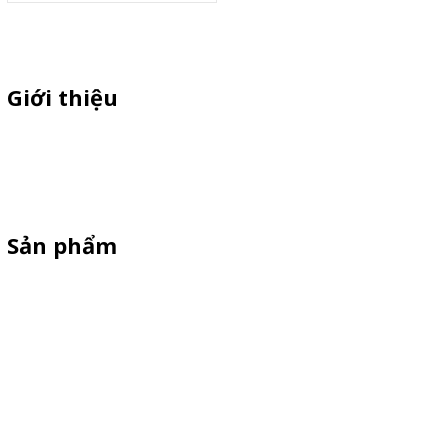
Giới thiệu
Thiên Phúc chuyên sản xuất dù quảng cáo ngoài trời, dù cầm tay
quà tặng, standee quảng cáo,booth sampling, quầy bán hàng gấp
gọn giá cạnh tranh
Sản phẩm
Standee Mô Hình
Standee Khung Sắt
Booth Sampling
Dù Cầm Tay
Dù Ngoài Trời