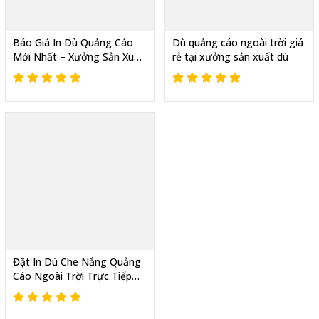
Báo Giá In Dù Quảng Cáo
Dù quảng cáo ngoài trời giá
Mới Nhất – Xưởng Sản Xuất
rẻ tại xưởng sản xuất dù
Trực Tiếp, Thiết Kế Theo
Yêu Cầu
Đặt In Dù Che Nắng Quảng
Cáo Ngoài Trời Trực Tiếp
Tại Xưởng – Giá Chỉ từ 400k
- Có Xuất VAT