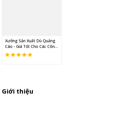
Xưởng Sản Xuất Dù Quảng
Cáo - Giá Tốt Cho Các Công
Ty Dầu Nhờn Làm Quà
Tặng Đại Lý
Giới thiệu
Thiên Phúc chuyên sản xuất dù quảng cáo ngoài trời, dù cầm tay
quà tặng, standee quảng cáo,booth sampling, quầy bán hàng gấp
gọn giá cạnh tranh