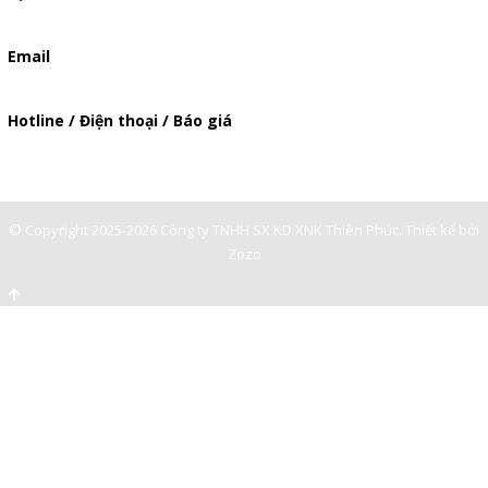
506/37 Lạc Long Quân, Phường 5, Quận 11, TP.HCM
Email
baogia.thienphuc@gmail.com
Hotline / Điện thoại / Báo giá
0947893139
-
© Copyright 2025-2026 Công ty TNHH SX KD XNK Thiên Phúc.
Thiết kế bởi
Zozo