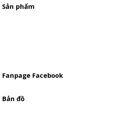
Sản phẩm
Standee Mô Hình
Standee Khung Sắt
Booth Sampling
Dù Cầm Tay
Dù Ngoài Trời
Fanpage Facebook
Bản đồ