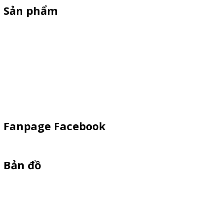
Sản phẩm
Standee Mô Hình
Standee Khung Sắt
Booth Sampling
Dù Cầm Tay
Dù Ngoài Trời
Fanpage Facebook
Bản đồ