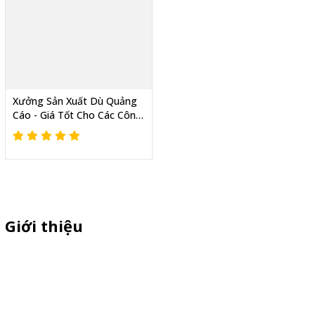
Xưởng Sản Xuất Dù Quảng
Cáo - Giá Tốt Cho Các Công
Ty Dầu Nhờn Làm Quà
Tặng Đại Lý
Giới thiệu
Thiên Phúc chuyên sản xuất dù quảng cáo ngoài trời, dù cầm tay
quà tặng, standee quảng cáo,booth sampling, quầy bán hàng gấp
gọn giá cạnh tranh