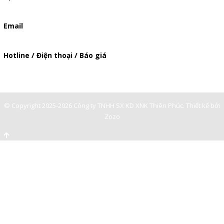
506/37 Lạc Long Quân, Phường 5, Quận 11, TP.HCM
Email
baogia.thienphuc@gmail.com
Hotline / Điện thoại / Báo giá
0947893139
-
© Copyright 2025-2026 Công ty TNHH SX KD XNK Thiên Phúc.
Thiết kế bởi
Zozo