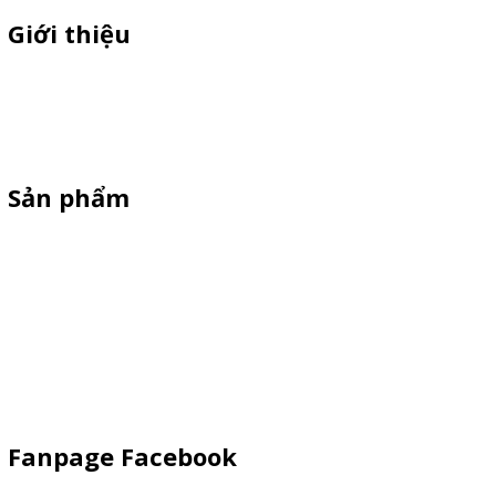
Giới thiệu
Thiên Phúc chuyên sản xuất dù quảng cáo ngoài trời, dù cầm tay
quà tặng, standee quảng cáo,booth sampling, quầy bán hàng gấp
gọn giá cạnh tranh
Sản phẩm
Standee Mô Hình
Standee Khung Sắt
Booth Sampling
Dù Cầm Tay
Dù Ngoài Trời
Fanpage Facebook