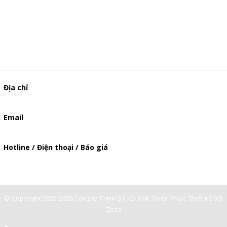
Địa chỉ
506/37 Lạc Long Quân, Phường 5, Quận 11, TP.HCM
Email
baogia.thienphuc@gmail.com
Hotline / Điện thoại / Báo giá
0947893139
-
© Copyright 2025-2026 Công ty TNHH SX KD XNK Thiên Phúc.
Thiết kế bởi
Zozo