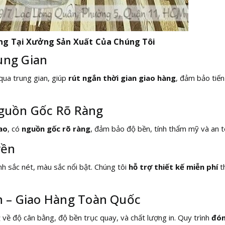
ng Tại Xưởng Sản Xuất Của Chúng Tôi
ung Gian
ua trung gian, giúp
rút ngắn thời gian giao hàng
, đảm bảo tiến
Nguồn Gốc Rõ Ràng
ao
, có
nguồn gốc rõ ràng
, đảm bảo độ bền, tính thẩm mỹ và an t
yền
nh sắc nét, màu sắc nổi bật. Chúng tôi
hỗ trợ thiết kế miễn phí
t
n – Giao Hàng Toàn Quốc
g
về độ cân bằng, độ bền trục quay, và chất lượng in. Quy trình
đón